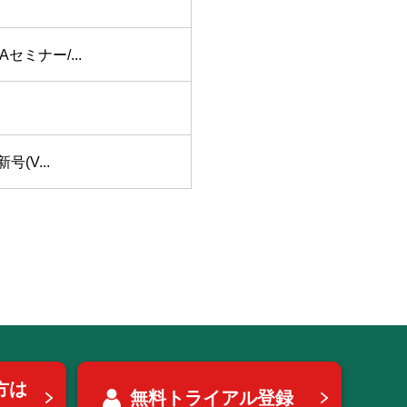
ミナー/...
(V...
方は
無料トライアル登録