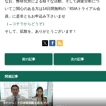
なお、弊研究所による様々な活動、そして調査分析につ
いてご関心のある方は14日間無料の「IISIAトライアル会
員」に是非ともお申込み下さいませ
（→
コチラからどうぞ
）
そして、拡散を。ありがとうございます！
前の記事
次の記事
関連記事
今だからこそ日本株戦略を語る その