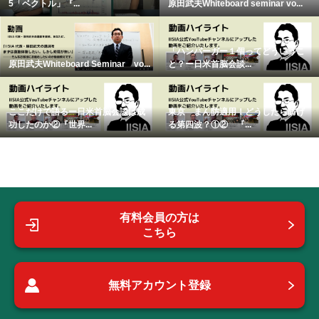
5「ベクトル」『...
原田武夫Whiteboard seminar vo...
「ハンバーガー１個ってどういうこ
原田武夫Whiteboard Seminar vo...
と？ー日米首脳会談...
ここだけで語るー日米首脳会談は成
東京 まん防適用！どうしたら防げ
功したのか②『世界...
る第四波？①② 『...
有料会員の方は
こちら
無料アカウント登録