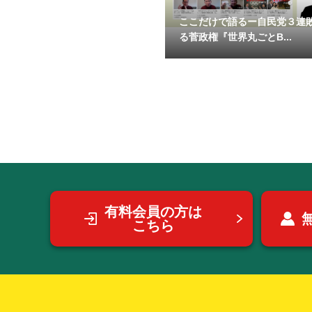
ここだけで語るー自民党３連
る菅政権『世界丸ごとB...
有料会員の方は
こちら