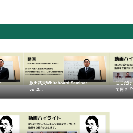
ar
原田武夫Whiteboard Seminar
ここだけ
vol.2...
て何？『世