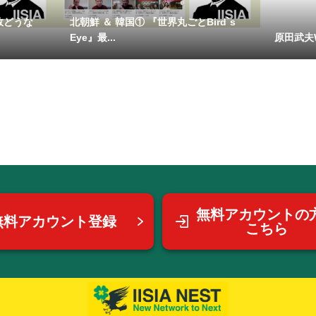
敗どうな
北朝鮮 ＆ 韓国① 『世界丸ごとBird`s
Eye』最...
原田武夫Whi
無料アカウントの
無料アカウント登録
こちら