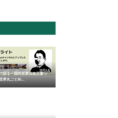
で語るー国民投票法改正案っ
界丸ごとBi...