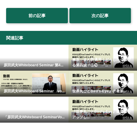
前の記事
次の記事
関連記事
東京 まん防適用！どうしたら防げ
原田武夫Whiteboard Seminar 第4...
る第四波？①② 『...
原田武夫Whiteboard Seminar vo...
世界丸ごとBird’s-Eye』の最新...
『世界丸ごとBird’s-Eye』最新版を
「原田武夫Whiteboard SeminarVo...
アップし...