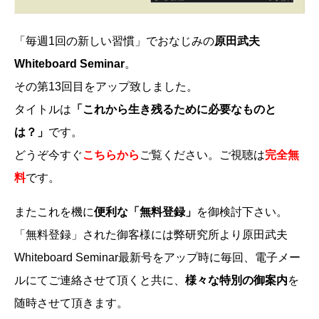
「毎週1回の新しい習慣」でおなじみの
原田武夫
Whiteboard Seminar
。
その第13回目をアップ致しました。
タイトルは
「これから生き残るために必要なものと
は？」
です。
どうぞ今すぐ
こちらから
ご覧ください。ご視聴は
完全無
料
です。
またこれを機に
便利な「無料登録」
を御検討下さい。
「無料登録」された御客様には弊研究所より原田武夫
Whiteboard Seminar最新号をアップ時に毎回、電子メー
ルにてご連絡させて頂くと共に、
様々な特別の御案内
を
随時させて頂きます。