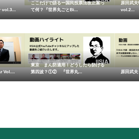
ここだけで語るー国民投票法改正案っ
原田武夫Wh
ol.3...
て何？『世界丸ごとBi...
vol.2...
東京 まん防適用！どうしたら防げる
Vol....
第四波？①② 『世界丸...
原田武夫 Wh