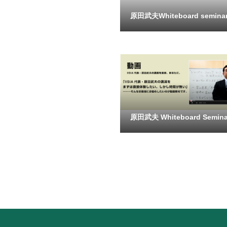
原田武夫Whiteboard seminar v
原田武夫 Whiteboard Seminar 