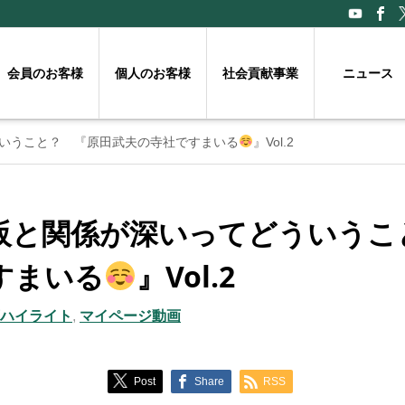
会員のお客様
個人のお客様
社会貢献事業
ニュース
いうこと？ 『原田武夫の寺社ですまいる
』Vol.2
阪と関係が深いってどういうこ
すまいる
』Vol.2
動画ハイライト
,
マイページ動画
Post
Share
RSS