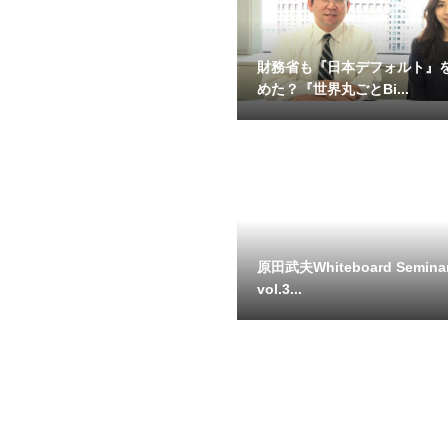
財務省も『日本デフォルト』
めた？『世界丸ごとBi...
原田武夫Whiteboard Semin
vol.3...