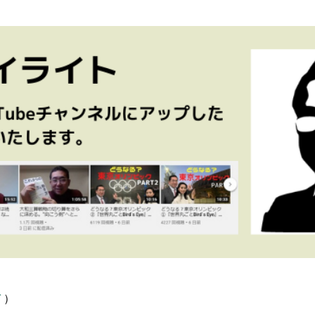
ぞ
​ ）