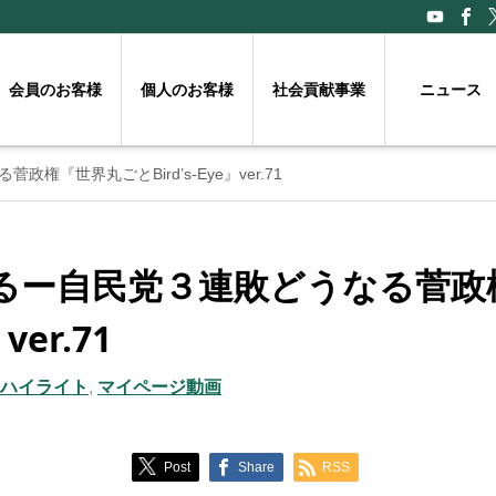
会員のお客様
個人のお客様
社会貢献事業
ニュース
『世界丸ごとBird’s-Eye』ver.71
るー自民党３連敗どうなる菅政
ver.71
動画ハイライト
,
マイページ動画
Post
Share
RSS