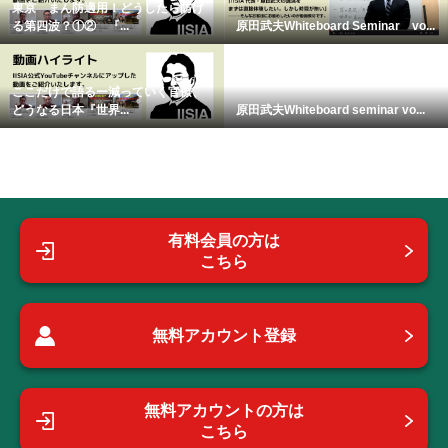
東京 まん防適用！どうしたら防げ
る第四波？①② 『...
原田武夫Whiteboard Seminar vo...
ここだけで語るー減っていく官僚、
どうなる日本『世界...
原田武夫Whiteboard seminar vo...
有料会員の方は
こちら
無料アカウント登録
無料アカウントの方は
こちら