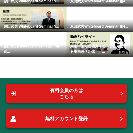
原田武夫 Whiteboard Seminar V...
原田武夫Whiteboard Seminar 第4...
原田武夫 Whiteboard Seminar V...
原田武夫Whiteboard Seminar 第4...
原田武夫Whiteboard Seminar・特
東京 まん防適用！どうしたら防げ
別...
る第四波？①② 『...
有料会員の方は
こちら
無料アカウント登録