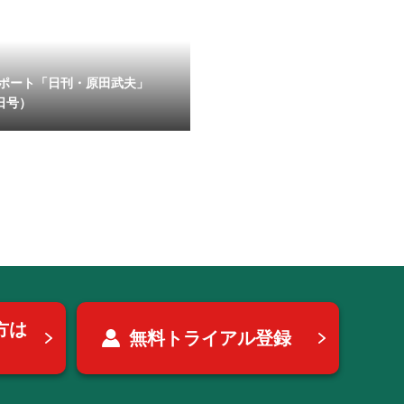
ポート「日刊・原田武夫」
日号）
方は
無料トライアル登録