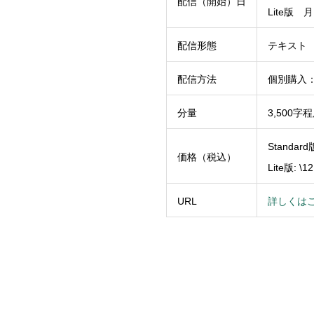
配信（開始）日
Lite版
配信形態
テキスト
配信方法
個別購入：
分量
3,500字
Standard版
価格（税込）
Lite版: \1
URL
詳しくは