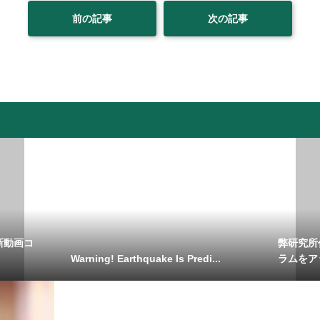
前の記事
次の記事
新動画コ
弊研究所
Warning! Earthquake Is Predi...
ラムをア