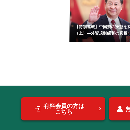
【特別連載】中国勢の実態を
（上）―外資規制緩和の真相..
有料会員の方は
こちら