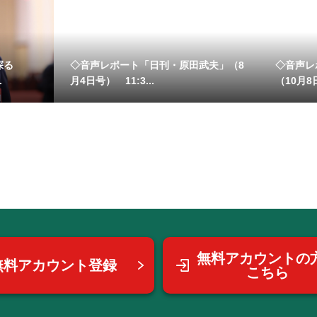
探る
◇音声レポート「日刊・原田武夫」（8
◇音声レ
.
月4日号） 11:3...
（10月8
無料アカウントの
無料アカウント登録
こちら