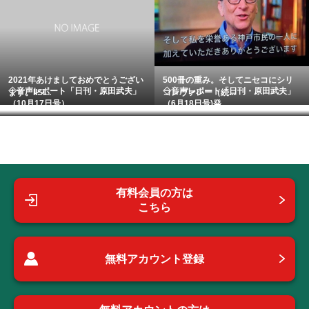
2021年あけましておめでとうござい
500冊の重み。そしてニセコにシリ
◇音声レポート「日刊・原田武夫」
◇音声レポート「日刊・原田武夫」
ます。IISI...
コンヴァレー（続...
（10月17日号）...
（6月18日号)発...
有料会員の方は
こちら
無料アカウント登録