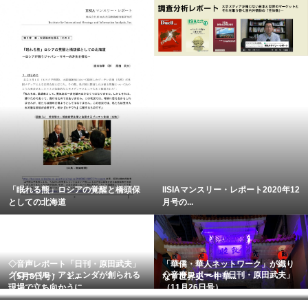
「眠れる熊」ロシアの覚醒と橋頭保
IISIAマンスリー・レポート2020年12
としての北海道
月号の...
◇音声レポート「日刊・原田武夫」
「華僑・華人ネットワーク」が織り
グローバル・アジェンダが創られる
◇音声レポート「日刊・原田武夫」
（5月8日号） 1...
なす世界史 〜中華...
現場で立ち向かうに...
（11月26日号）