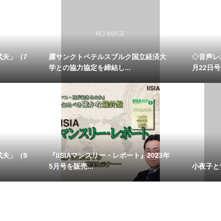
武夫」（7
露サンクトペテルスブルク国立経済大
◇音声レ
学との協力協定を締結し...
月22日号)
武夫」（9
『IISIAマンスリー・レポート』2023年
5月号を販売...
小夜子と