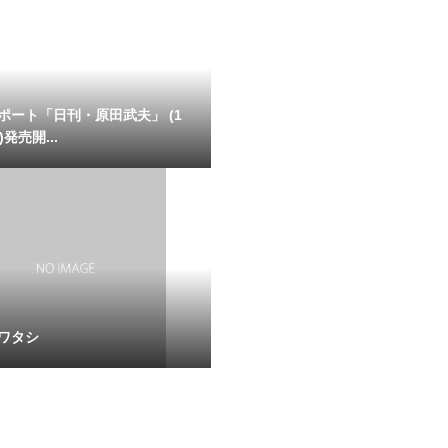
ポート「日刊・原田武夫」 (1
発売開...
ワタシ