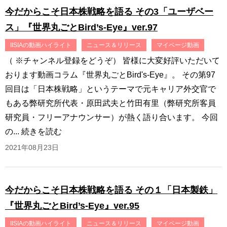
今だからこそ日本株戦略を語る その3「ユーザベー
ス」『世界丸ごとBird’s-Eye』ver.97
IISIAの動画ハイライト
ニュース＆リリース
マイページ動画
（ ※チャンネル登録をどうぞ） 皆様に大変好評いただいて
おります動画コラム『世界丸ごとBird's-Eye』。 その第97
回目は「日本株戦略」というテーマで元キャリア外交官で
もある弊研究所代表・原田武夫と竹田有里（弊研究所客員
研究員・フリーアナウンサー）が熱く語り合います。 今回
の...
続きを読む
2021年08月23日
今だからこそ日本株戦略を語る その１「日本製鉄」
『世界丸ごとBird’s-Eye』ver.95
IISIAの動画ハイライト
ニュース＆リリース
マイページ動画