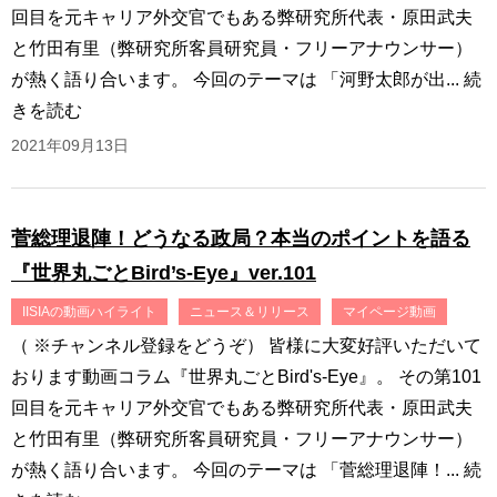
回目を元キャリア外交官でもある弊研究所代表・原田武夫
と竹田有里（弊研究所客員研究員・フリーアナウンサー）
が熱く語り合います。 今回のテーマは 「河野太郎が出...
続
きを読む
2021年09月13日
菅総理退陣！どうなる政局？本当のポイントを語る
『世界丸ごとBird’s-Eye』ver.101
IISIAの動画ハイライト
ニュース＆リリース
マイページ動画
（ ※チャンネル登録をどうぞ） 皆様に大変好評いただいて
おります動画コラム『世界丸ごとBird's-Eye』。 その第101
回目を元キャリア外交官でもある弊研究所代表・原田武夫
と竹田有里（弊研究所客員研究員・フリーアナウンサー）
が熱く語り合います。 今回のテーマは 「菅総理退陣！...
続