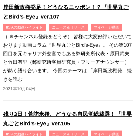
岸田新政権発足！どうなるニッポン！？『世界丸ご
とBird’s-Eye』ver.107
IISIAの動画ハイライト
ニュース＆リリース
マイページ動画
（ ※チャンネル登録をどうぞ） 皆様に大変好評いただいて
おります動画コラム『世界丸ごとBird's-Eye』。 その第107
回目を元キャリア外交官でもある弊研究所代表・原田武夫
と竹田有里（弊研究所客員研究員・フリーアナウンサー）
が熱く語り合います。 今回のテーマは 「岸田新政権発...
続
きを読む
2021年10月04日
残り3日！菅訪米後、どうなる自民党総裁選！『世界
丸ごとBird’s-Eye』ver.105
IISIAの動画ハイライト
ニュース＆リリース
マイページ動画