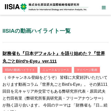
IISIAの動画ハイライト一覧
財務省も『日本デフォルト』を語り始めた？『世界
丸ごとBird’s-Eye』ver.111
IISIAの動画ハイライト
ニュース＆リリース
マイページ動画
（ ※チャンネル登録をどうぞ） 皆様に大変好評いただいて
おります動画コラム『世界丸ごとBird's-Eye』。 その第111
回目を元キャリア外交官でもある弊研究所代表・原田武夫
と竹田有里（弊研究所客員研究員・フリーアナウンサー）
が熱く語り合います。 今回のテーマは 「財務省も『日...
続