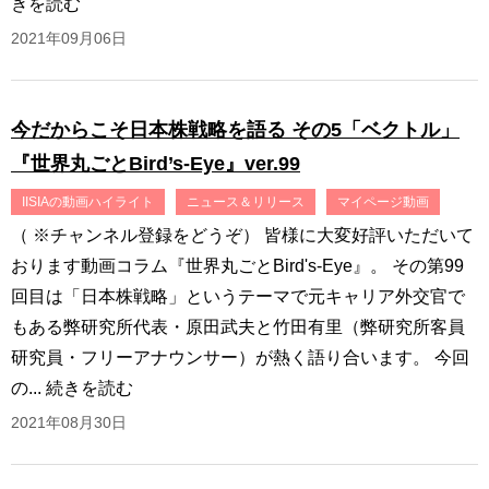
きを読む
2021年09月06日
今だからこそ日本株戦略を語る その5「ベクトル」
『世界丸ごとBird’s-Eye』ver.99
IISIAの動画ハイライト
ニュース＆リリース
マイページ動画
（ ※チャンネル登録をどうぞ） 皆様に大変好評いただいて
おります動画コラム『世界丸ごとBird's-Eye』。 その第99
回目は「日本株戦略」というテーマで元キャリア外交官で
もある弊研究所代表・原田武夫と竹田有里（弊研究所客員
研究員・フリーアナウンサー）が熱く語り合います。 今回
の...
続きを読む
2021年08月30日