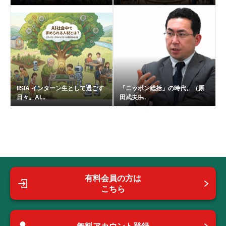
IISIA インターン生として過ごす
「ニッポン総括」の時代。（原
日々。AI...
田武夫の̶...
有料会員の方は
こちら