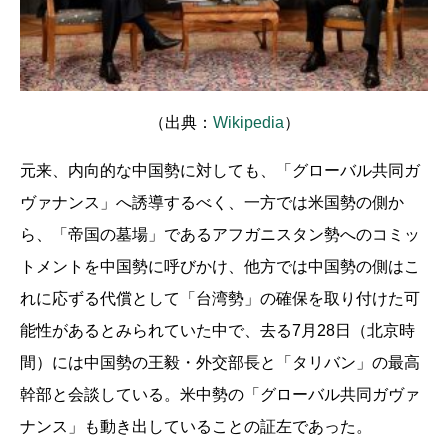
（出典：
Wikipedia
）
元来、内向的な中国勢に対しても、「グローバル共同ガ
ヴァナンス」へ誘導するべく、一方では米国勢の側か
ら、「帝国の墓場」であるアフガニスタン勢へのコミッ
トメントを中国勢に呼びかけ、他方では中国勢の側はこ
れに応ずる代償として「台湾勢」の確保を取り付けた可
能性があるとみられていた中で、去る7月28日（北京時
間）には中国勢の王毅・外交部長と「タリバン」の最高
幹部と会談している。米中勢の「グローバル共同ガヴァ
ナンス」も動き出していることの証左であった。