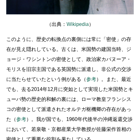
（出典：
Wikipedia
）
このように、歴史の転換点の裏側には常に「密使」の存
在が見え隠れしている。古くは、米国勢の建国当時、ジ
ョージ・ワシントンの密使として、政治家カバヌーア・
モリスを旧宗主国である英国勢に派遣し、非公式の交渉
に当たらせていたという例がある（
参考
）。また、最近
でも、去る2014年12月に突如として実現した米国勢とキ
ューバ勢の歴史的和解の裏には、ローマ教皇フランシス
コの密使として派遣されたオルテガ枢機卿の存在があっ
た（
参考
）。我が国でも、1960年代後半の沖縄返還交渉
において、若泉敬・京都産業大学教授が佐藤栄作首相の
密使として重要な役割を果たしている。