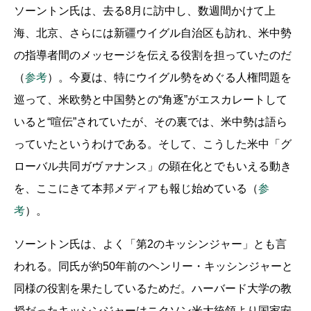
ソーントン氏は、去る8月に訪中し、数週間かけて上
海、北京、さらには新疆ウイグル自治区も訪れ、米中勢
の指導者間のメッセージを伝える役割を担っていたのだ
（
参考
）。今夏は、特にウイグル勢をめぐる人権問題を
巡って、米欧勢と中国勢との“角逐”がエスカレートして
いると“喧伝”されていたが、その裏では、米中勢は語ら
っていたというわけである。そして、こうした米中「グ
ローバル共同ガヴァナンス」の顕在化とでもいえる動き
を、ここにきて本邦メディアも報じ始めている（
参
考
）。
ソーントン氏は、よく「第2のキッシンジャー」とも言
われる。同氏が約50年前のヘンリー・キッシンジャーと
同様の役割を果たしているためだ。ハーバード大学の教
授だったキッシンジャーはニクソン米大統領より国家安