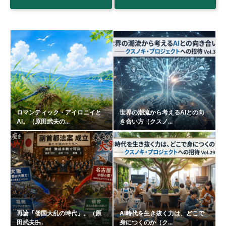
ロマンティック・アイロニイと
世界の潮流から考えるAIとの向
AI。（原田武夫の...
き合い方（クスノ...
再論「倭国大乱の時代」。（原
AI時代を生き抜く力は、どこで
田武夫の̶...
身につくのか（ク...