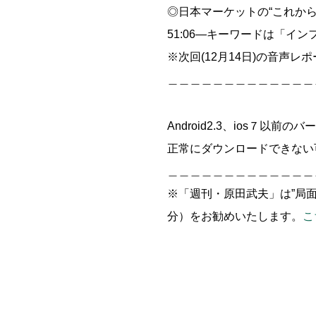
◎日本マーケットの“これから
51:06―キーワードは「イ
※次回(12月14日)の音声レ
＿＿＿＿＿＿＿＿＿＿＿＿＿
Android2.3、ios７以前
正常にダウンロードできない
＿＿＿＿＿＿＿＿＿＿＿＿＿
※「週刊・原田武夫」は”局
分）をお勧めいたします。
こ