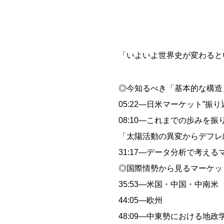
「いよいよ世界史が変わると
◎今知るべき「基本的な構造
05:22―日米マーケット”振り
08:10―これまでの歩みを
「太陽活動の異変からデフレ
31:17―データ分析で考える
◎国際情勢から見るマーケッ
35:53―米国・中国・中南米
44:05―欧州
48:09―中東勢における地政