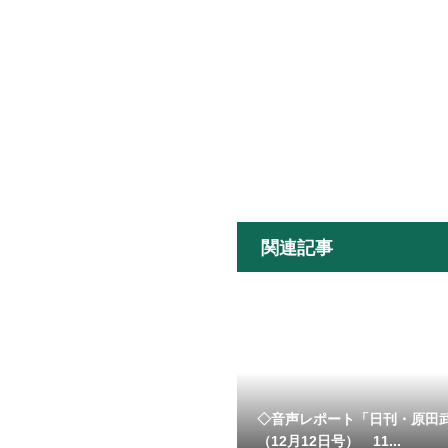
関連記事
◇音声レポート「日刊・原田
（12月12日号） 11...