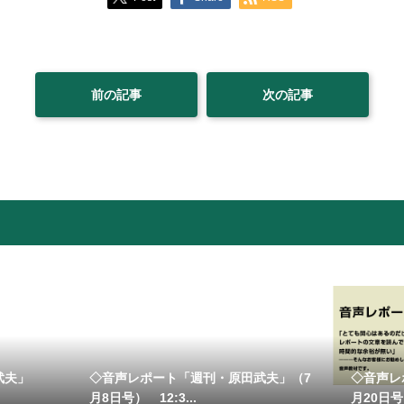
前の記事
次の記事
武夫」
◇音声レポート「週刊・原田武夫」（7
◇音声レ
月8日号） 12:3...
月20日