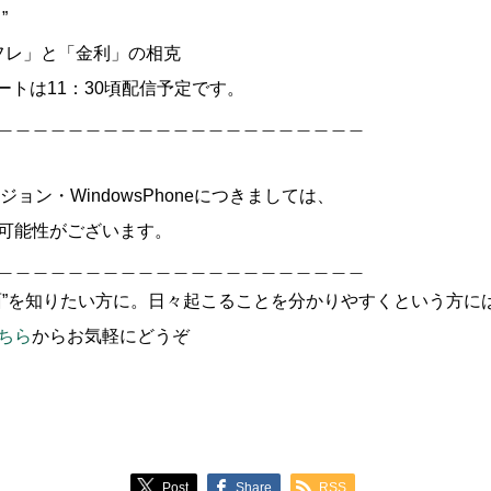
”
ンフレ」と「金利」の相克
ポートは11：30頃配信予定です。
＿＿＿＿＿＿＿＿＿＿＿＿＿＿＿＿＿＿＿＿＿
のバージョン・WindowsPhoneにつきましては、
可能性がございます。
＿＿＿＿＿＿＿＿＿＿＿＿＿＿＿＿＿＿＿＿＿
面”を知りたい方に。日々起こることを分かりやすくという方に
ちら
からお気軽にどうぞ
Post
Share
RSS