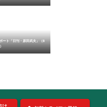
ポート「日刊・原田武夫」（8
号）
方は