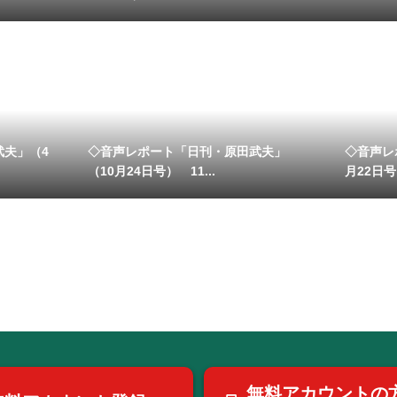
武夫」（4
◇音声レポート「日刊・原田武夫」
◇音声レ
（10月24日号） 11...
月22日
無料アカウントの