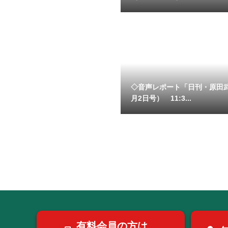
◇音声レポート「日刊・原田
月2日号） 11:3...
有料会員の方は