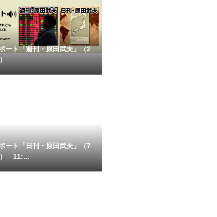
ポート「週刊・原田武夫」（2
号）
ポート「日刊・原田武夫」（7
 11:...