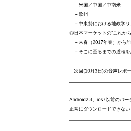
－米国／中国／中南米
－欧州
－中東勢における地政学リ
◎日本マーケットの“これから
－来春（2017年春）から
－そこに至るまでの道程を
次回(10月3日)の音声レポー
_______________________
Android2.3、ios7以前の
正常にダウンロードできない
_______________________