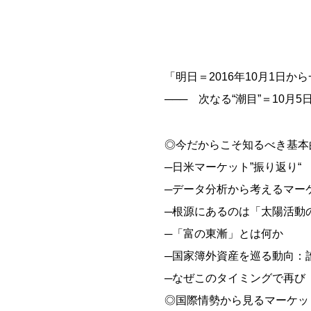
「明日＝2016年10月1日
─── 次なる“潮目”＝10月
◎今だからこそ知るべき基本
─日米マーケット”振り返り“
─データ分析から考えるマー
─根源にあるのは「太陽活動
─「富の東漸」とは何か
─国家簿外資産を巡る動向：
─なぜこのタイミングで再び
◎国際情勢から見るマーケッ