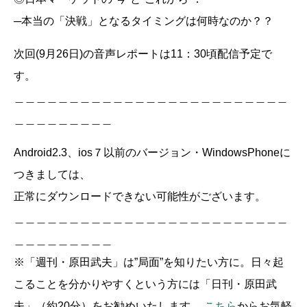
─本当の「決戦」となるタイミングは何時なのか？？
次回(9月26日)の音声レポートは11：30頃配信予定で
す。
＿＿＿＿＿＿＿＿＿＿＿＿＿＿＿＿＿＿＿＿＿＿＿＿＿
＿＿＿＿＿＿＿＿＿
Android2.3、ios７以前のバージョン・WindowsPhoneに
つきましては、
正常にダウンロードできない可能性がございます。
＿＿＿＿＿＿＿＿＿＿＿＿＿＿＿＿＿＿＿＿＿＿＿＿＿
＿＿＿＿＿＿＿＿＿
※「週刊・原田武夫」は”局面”を知りたい方に。日々起
こることを分かりやすくという方には「日刊・原田武
夫」（約20分）をお勧めいたします。
こちら
からお気軽