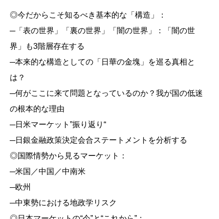
◎今だからこそ知るべき基本的な「構造」：
─「表の世界」「裏の世界」「闇の世界」：「闇の世
界」も3階層存在する
─本来的な構造としての「日華の金塊」を巡る真相と
は？
─何がここに来て問題となっているのか？我が国の低迷
の根本的な理由
─日米マーケット”振り返り“
─日銀金融政策決定会合ステートメントを分析する
◎国際情勢から見るマーケット：
─米国／中国／中南米
─欧州
─中東勢における地政学リスク
◎日本マーケットの“今”と“これから”：