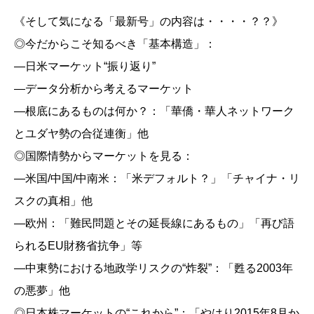
《そして気になる「最新号」の内容は・・・・？？》
◎今だからこそ知るべき「基本構造」：
―日米マーケット“振り返り”
―データ分析から考えるマーケット
―根底にあるものは何か？：「華僑・華人ネットワーク
とユダヤ勢の合従連衡」他
◎国際情勢からマーケットを見る：
―米国/中国/中南米：「米デフォルト？」「チャイナ・リ
スクの真相」他
―欧州：「難民問題とその延長線にあるもの」「再び語
られるEU財務省抗争」等
―中東勢における地政学リスクの“炸裂”：「甦る2003年
の悪夢」他
◎日本株マーケットの“これから”：「やはり2015年8月か