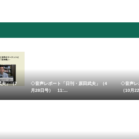
武夫」（7
◇音声レポート「日刊・原田武夫」（4
◇音声レ
月28日号） 11:...
（10月22