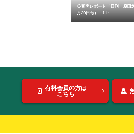
◇音声レポート「日刊・原田
月20日号） 11:...
有料会員の方は
こちら