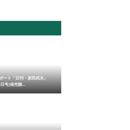
ポート「日刊・原田武夫」
日号)発売開...