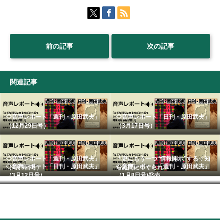
前の記事
次の記事
関連記事
◇音声レポート「週刊・原田武夫」
◇音声レポート「日刊・原田武夫」
（12月29日号）
（3月17日号）
◇音声レポート「週刊・原田武夫」
「更にもう一つ“情報開示”する：知
◇音声レポート「日刊・原田武夫」
◇音声レポート「週刊・原田武夫」
（4月9日号）
らぬ間につくられ...
（3月12日号） ...
（1月8日号)発売...