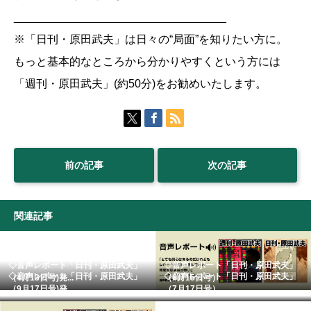
__________________________________
※「日刊・原田武夫」は日々の“局面”を知りたい方に。
もっと基本的なところから分かりやすくという方には
「週刊・原田武夫」(約50分)をお勧めいたします。
前の記事
次の記事
関連記事
◇音声レポート「日刊・原田武夫」
◇音声レポート「日刊・原田武夫」
◇音声レポート「日刊・原田武夫」
◇音声レポート「日刊・原田武夫」
（4月13日号)発...
（6月15日号）
（9月17日号)発...
（7月17日号） ...