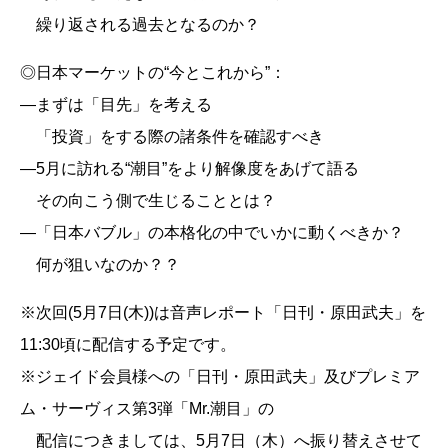
繰り返される過去となるのか？
◎日本マーケットの“今とこれから”：
―まずは「目先」を考える
「投資」をする際の諸条件を確認すべき
―5月に訪れる“潮目”をより解像度をあげて語る
その向こう側で生じることとは？
―「日本バブル」の本格化の中でいかに動くべきか？
何が狙いなのか？？
※次回(5月7日(木))は音声レポート「日刊・原田武夫」を
11:30頃に配信する予定です。
※ジェイド会員様への「日刊・原田武夫」及びプレミア
ム・サーヴィス第3弾「Mr.潮目」の
配信につきましては、5月7日（木）へ振り替えさせて