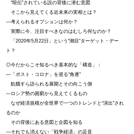
“喧伝”されている説の背後に潜む意図
そこから見えてくる近未来の実相とは？
―考えられるオプションは何か？
実際に今、注目すべきなのはむしろ何なのか？
「2020年5月22日」という“潮目”ターゲット・デー
ト？
◎今だからこそ知るべき基本的な「構造」：
―「ポスト・コロナ」を巡る“角逐”
飢餓すら語られる展開とその向こう側
―ロシア勢の困窮から見えてくるもの
なぜ経済規模が全世界で一つのトレンドと“演出”され
るのか
その背後にある意図と企図を知る
―それでも消えない「戦争経済」の足音