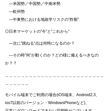
―米国勢／中国勢／中南米勢
―欧州勢
―中東勢における地政学リスクの“炸裂”
◎日本マーケットの”今“と”これから“
―次に”跳ねる“点は何時になるのか？
―その時”何“が動くのか？どの様に備えるべきなの
か？？
＿＿＿＿＿＿＿＿＿＿＿＿＿＿＿＿＿＿＿＿＿＿＿＿＿
＿＿＿＿＿＿
モバイル端末でご利用の場合(iOS端末、Android2.3、
ios7以前のバージョン・WindowsPhoneなど)、
正常にダウンロードできない可能性がございます。