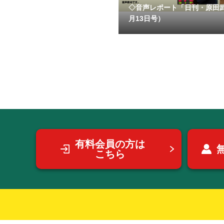
◇音声レポート「日刊・原田
月13日号）
有料会員の方は
こちら