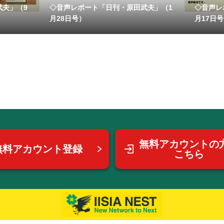
武夫」（9
◇音声レポート「日刊・原田武夫」（1
◇音声レ
月28日号）
月17日
無料アカウントの
無料アカウント登録
こちら