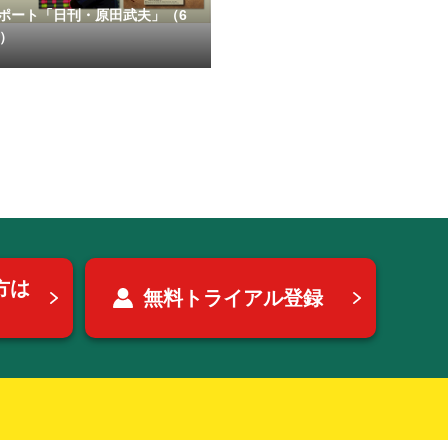
ポート「日刊・原田武夫」（6
号）
方は
無料トライアル登録