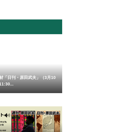
材「日刊・原田武夫」（3月10
:30...