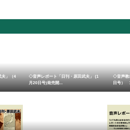
武夫」（4
◇音声レポート「日刊・原田武夫」 (1
◇音声教
月20日号)発売開...
日号） 11