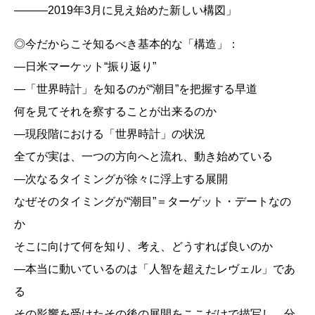
―――2019年3月に見え始めた新しい構図」
◎今だからこそ知るべき基本的な「構造」：
―日米マーケット“振り返り”
―「世界時計」を知るのが“潮目”を把握する早道
何を見てそれを察することが出来るのか
―現段階における「世界時計」の状況
全てが実は、一つの方向へと流れ、動き始めている
―次なるタイミングが徐々に浮上する展開
なぜそのタイミングが“潮目”＝ターゲット・デートなの
か
そこに向けて何を知り、考え、どうすれば良いのか
―本当に動いているのは「人智を超えたレヴェル」であ
る
その影響を受けたその後の展開をここだけで描写し、分