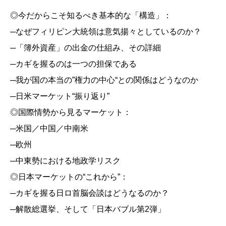
◎今だからこそ知るべき基本的な「構造」：
─なぜフィリピン大統領は意気揚々としているのか？
─「簿外資産」の出金の仕組み、その詳細
─カギを握るのは一つの担保である
─我が国の本当の”権力の中心“との関係はどうなのか
─日米マーケット“振り返り”
◎国際情勢から見るマーケット：
─米国／中国／中南米
─欧州
─中東勢における地政学リスク
◎日本マーケットの“これから”：
─カギを握る日ロ首脳会談はどうなるのか？
─解散総選挙、そして「日本バブル第2弾」