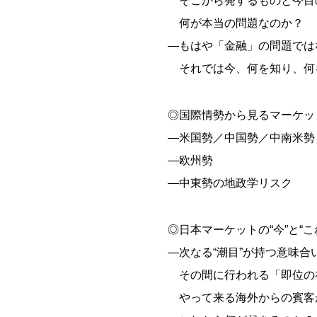
そこから発するものと今目
何が本当の問題なのか？
―もはや「金融」の問題では
それでは今、何を知り、何
◎国際情勢から見るマーケッ
―米国勢／中国勢／中南米勢
―欧州勢
―中東勢の地政学リスク
◎日本マーケットの“今”と“こ
―次なる“潮目”が持つ意味合
その間に行われる「即位の
やって来る海外からの賓客