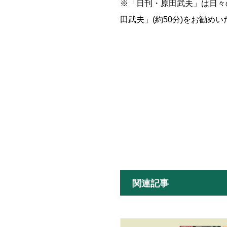
※「日刊・原田武夫」は日々
田武夫」(約50分)をお勧め
関連記事