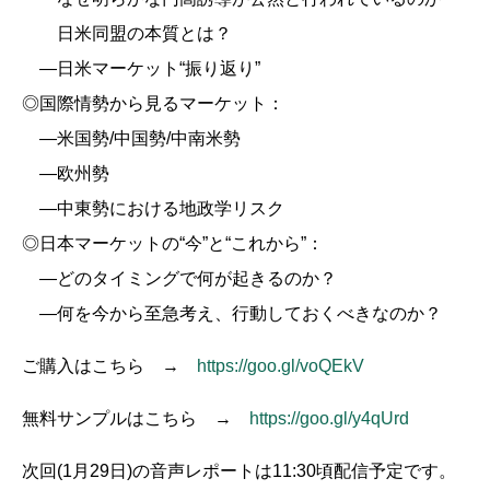
日米同盟の本質とは？
―日米マーケット“振り返り”
◎国際情勢から見るマーケット：
―米国勢/中国勢/中南米勢
―欧州勢
―中東勢における地政学リスク
◎日本マーケットの“今”と“これから”：
―どのタイミングで何が起きるのか？
―何を今から至急考え、行動しておくべきなのか？
ご購入はこちら →
https://goo.gl/voQEkV
無料サンプルはこちら →
https://goo.gl/y4qUrd
次回(1月29日)の音声レポートは11:30頃配信予定です。