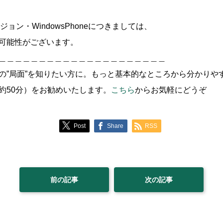
のバージョン・WindowsPhoneにつきましては、
可能性がございます。
＿＿＿＿＿＿＿＿＿＿＿＿＿＿＿＿＿＿＿＿＿
の”局面”を知りたい方に。もっと基本的なところから分かりやす
約50分）をお勧めいたします。
こちら
からお気軽にどうぞ
Post
Share
RSS
前の記事
次の記事