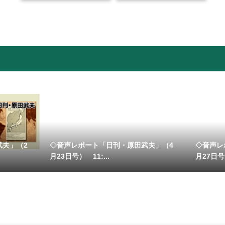
武夫」（2
◇音声レポート「日刊・原田武夫」（4
◇音声レ
月23日号） 11:...
月27日号）