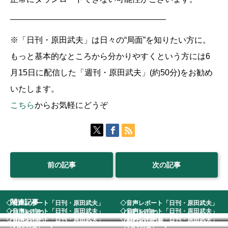
__________________________________
※「日刊・原田武夫」は日々の“局面”を知りたい方に。
もっと基本的なところから分かりやすくという方には6
月15日に配信した「週刊・原田武夫」(約50分)をお勧め
いたします。
こちら
からお気軽にどうぞ
前の記事
次の記事
関連記事
◇音声レポート「日刊・原田武夫」
◇音声レポート「日刊・原田武夫」
◇音声レポート「日刊・原田武夫」
◇音声レポート「日刊・原田武夫」
（11月6日号） ...
（3月15日号） ...
◇音声レポート「日刊・原田武夫」
◇音声レポート「日刊・原田武夫」
（10月3日号） ...
（8月20日号)発...