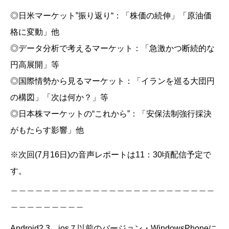
◎日米マーケット”振り返り“：「株価の続伸」「原油価
格に変動」他
◎データ分析で考えるマーケット：「急激かつ断続的な
円高展開」等
◎国際情勢から見るマーケット：「イランを巡る大団円
の構図」「次は何か？」等
◎日本株マーケットの“これから”：「安保法制強行採決
がもたらす影響」他
※次回(7月16日)の音声レポートは11：30頃配信予定で
す。
＿＿＿＿＿＿＿＿＿＿＿＿＿＿＿＿＿＿＿＿＿＿＿＿＿
＿＿＿＿＿＿＿＿＿
Android2.3、ios７以前のバージョン・WindowsPhoneに