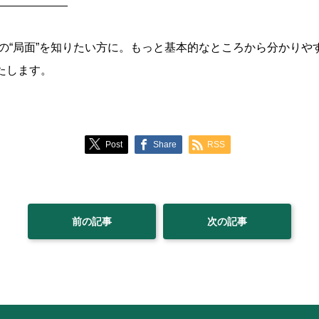
___________
の“局面”を知りたい方に。もっと基本的なところから分かりや
いたします。
Post
Share
RSS
前の記事
次の記事