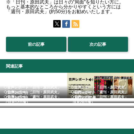
※「日刊・原田武夫」は日々の“局面”を知りたい方に。
もっと基本的なところから分かりやすくという方には
「週刊・原田武夫」(約50分)をお勧めいたします。
前の記事
次の記事
関連記事
◇音声レポート「日刊・原田武夫」
◇音声レポート「日刊・原田武夫」
◇音声レポート「日刊・原田武夫」
◇音声レポート「週刊・原田武夫」
（12月26日号）...
（6月24日号）
◇音声レポート「週刊・原田武夫」
◇音声レポート「日刊・原田武夫」
（11月14日号）...
（3月27日号)発...
（10月12日号）...
（6月28日号） ...