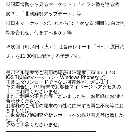
◎国際情勢から見るマーケット：「イラン勢を巡る激
変？」「北朝鮮勢アップデート」等
◎日本マーケットの“これから”：「次なる“潮目”に向け照
準を合わせ、何をすべきか」等
※次回（6月4日（火））は音声レポート「日刊・原田武
夫」を11:30頃に配信する予定です。
__________________________________
モバイル端末でご利用の場合(iOS端末、Android 2.3、
iOS 7以前のバージョン・Windows Phoneなど)、
正常にダウンロードできない可能性がございます。
その場合は、PC端末でお客様マイページへアクセスの
上、ご利用くださいませ。
またご利用の不具合等ございましたら、お気軽にお問い
合わせください。
お客様のご利用の端末の特性に由来する再生不良等にお
きましては、
ご返金及び他調査分析レポートへの振り替え等は致しか
ねます。
予めご了承くださいませ。
__________________________________