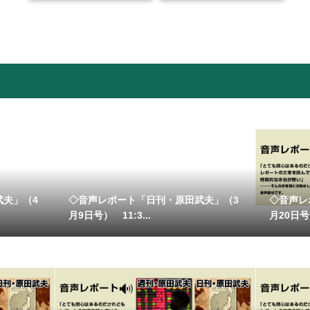
武夫」（4
◇音声レポート「日刊・原田武夫」（3
◇音声レ
月9日号） 11:3...
月20日