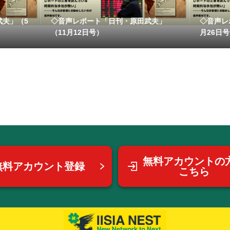
武夫」（5
◇音声レポート「日刊・原田武夫」
◇音声レ
（11月12日号）
月26日
無料アカウントの
無料アカウント登録
こちら