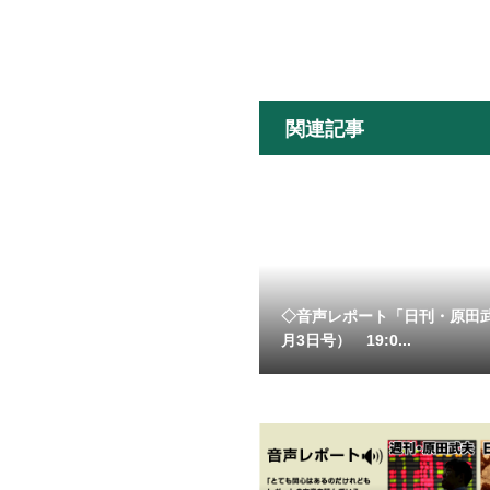
関連記事
◇音声レポート「日刊・原田
月3日号） 19:0...