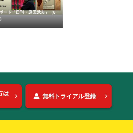
ポート「日刊・原田武夫」（8
号）
方は
無料トライアル登録