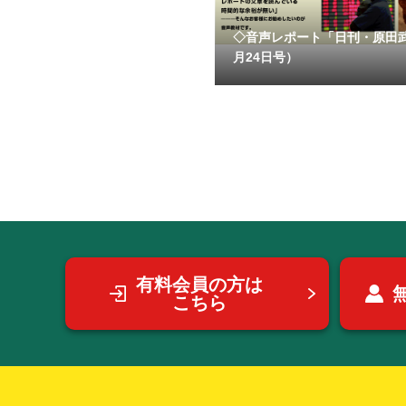
◇音声レポート「日刊・原田
月24日号）
有料会員の方は
こちら