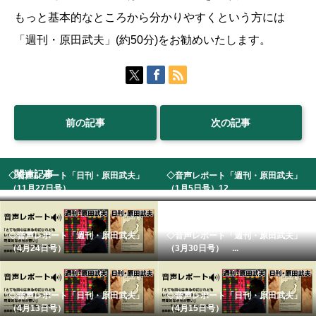
もっと基本的なところから分かりやすくという方には
「週刊・原田武夫」(約50分)をお勧めいたします。
前の記事
次の記事
関連記事
◇音声レポート「日刊・原田武夫」
◇音声レポート「週刊・原田武夫」
（11月27日号）...
（1月5日号）12...
◇音声レポート「週刊・原田武夫」
◇音声レポート「週刊・原田武夫」
（4月24日号）
（3月30日号） ...
◇音声レポート「日刊・原田武夫」
◇音声レポート「日刊・原田武夫」
（4月13日号）
（4月15日号）