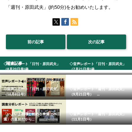
「週刊・原田武夫」(約50分)をお勧めいたします。
前の記事
次の記事
関連記事
◇音声レポート「日刊・原田武夫」
◇音声レポート「日刊・原田武夫」
（8月20日号)発...
（7月21日号)発...
◇音声レポート「日刊・原田武夫」
◇音声レポート「週刊・原田武夫」
（10月8日号）
（9月21日号） ...
「いよいよ崩壊し始める来週（26日
◇音声レポート「週刊・原田武夫」
週）の直前だから...
（11月1日号）