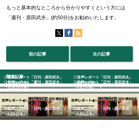
もっと基本的なところから分かりやすくという方には
「週刊・原田武夫」(約50分)をお勧めいたします。
前の記事
次の記事
関連記事
◇音声レポート「日刊・原田武夫」
◇音声レポート「日刊・原田武夫」
◇音声レポート「週刊・原田武夫」
◇音声レポート「日刊・原田武夫」
（12月18日号）...
（8月22日号）
（10月28日号）...
（9月7日号） 1...
◇音声レポート「日刊・原田武夫」
◇音声レポート「日刊・原田武夫」
（9月8日号）
（4月6日号）