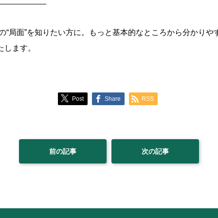
___________
の“局面”を知りたい方に。もっと基本的なところから分かりや
いたします。
Post
Share
RSS
前の記事
次の記事