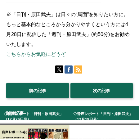
※「日刊・原田武夫」は日々の“局面”を知りたい方に。
もっと基本的なところから分かりやすくという方には4
月28日に配信した「週刊・原田武夫」(約50分)をお勧め
いたします。
こちらからお気軽にどうぞ
前の記事
次の記事
関連記事
◇音声レポート「日刊・原田武夫」
◇音声レポート「日刊・原田武夫」
（12月26日号）
（12月19日号）