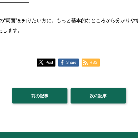
___________
の“局面”を知りたい方に。もっと基本的なところから分かりや
いたします。
Post
Share
RSS
前の記事
次の記事