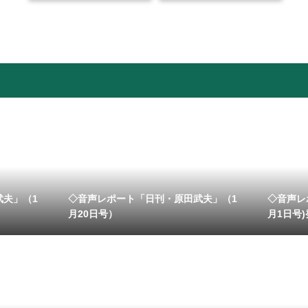
武夫」（1
◇音声レポート「日刊・原田武夫」（1
◇音声レ
月20日号）
月1日号)