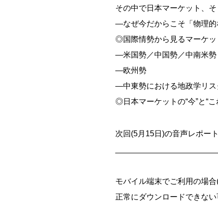
その中で日本マーケット、そ
―なぜ今だからこそ「物理的
◎国際情勢から見るマーケッ
―米国勢／中国勢／中南米勢
―欧州勢
―中東勢における地政学リスク
◎日本マーケットの“今”と“
次回(5月15日)の音声レポー
_______________________
モバイル端末でご利用の場合(iOS
正常にダウンロードできない