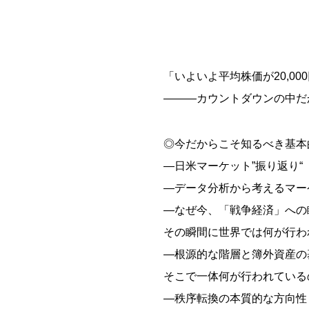
「いよいよ平均株価が20,0
―――カウントダウンの中だ
◎今だからこそ知るべき基本
―日米マーケット”振り返り“
―データ分析から考えるマー
―なぜ今、「戦争経済」への
その瞬間に世界では何が行わ
―根源的な階層と簿外資産の
そこで一体何が行われている
―秩序転換の本質的な方向性