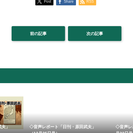
Post
Share
RSS
前の記事
次の記事
武夫」
◇音声レポート「日刊・原田武夫」
◇音声レ