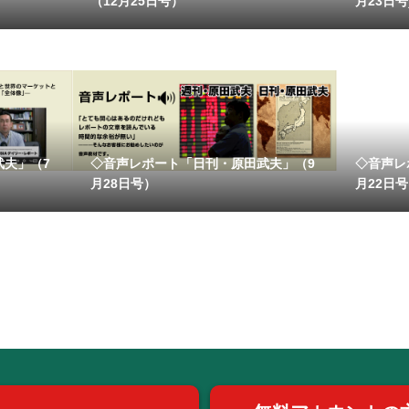
（12月25日号）
月23日号
武夫」（7
◇音声レポート「日刊・原田武夫」（9
◇音声レ
月28日号）
月22日号）