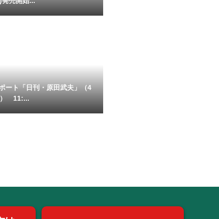
)発売開始...
ポート「日刊・原田武夫」（4
 11:...