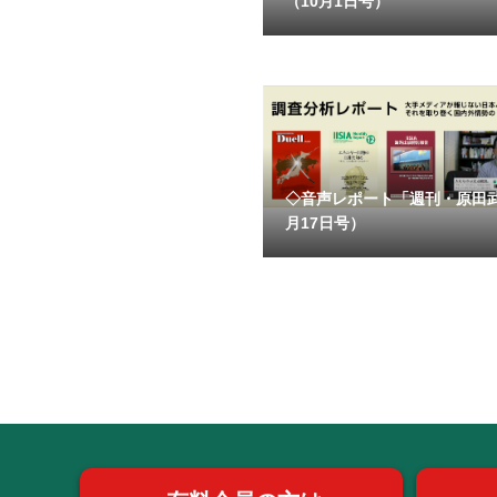
（10月1日号）
◇音声レポート「週刊・原田
月17日号）