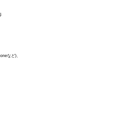
等
oneなど)、