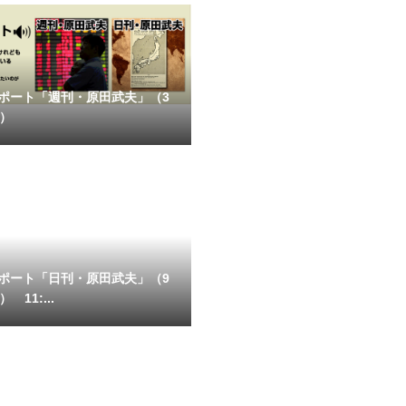
ポート「週刊・原田武夫」（3
号）
ポート「日刊・原田武夫」（9
 11:...