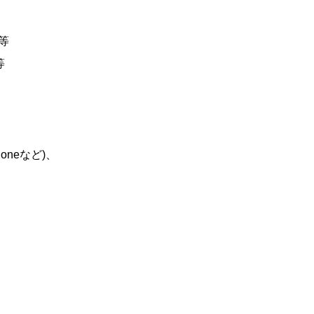
等
等
oneなど)、