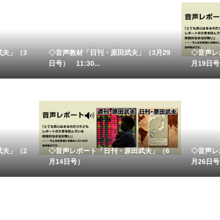
武夫」（3
◇音声教材「日刊・原田武夫」（3月29
◇音声レ
日号） 11:30...
月19日
武夫」（2
◇音声レポート「日刊・原田武夫」（6
◇音声レ
月14日号）
月26日号）