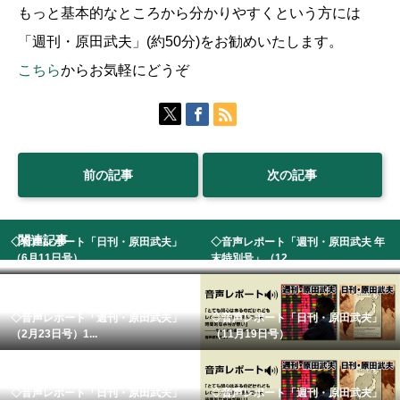
もっと基本的なところから分かりやすくという方には
「週刊・原田武夫」(約50分)をお勧めいたします。
こちら
からお気軽にどうぞ
前の記事
次の記事
関連記事
◇音声レポート「日刊・原田武夫」
◇音声レポート「週刊・原田武夫 年
（6月11日号） ...
末特別号」（12...
◇音声レポート「週刊・原田武夫」
◇音声レポート「日刊・原田武夫」
（2月23日号）1...
（11月19日号）
◇音声レポート「日刊・原田武夫」
◇音声レポート「週刊・原田武夫」