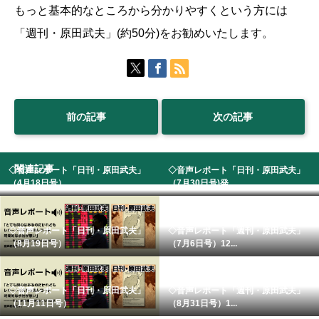
もっと基本的なところから分かりやすくという方には
「週刊・原田武夫」(約50分)をお勧めいたします。
前の記事
次の記事
関連記事
◇音声レポート「日刊・原田武夫」
◇音声レポート「日刊・原田武夫」
（4月18日号） ...
（7月30日号)発...
◇音声レポート「日刊・原田武夫」
◇音声レポート「週刊・原田武夫」
（8月19日号）
（7月6日号）12...
◇音声レポート「日刊・原田武夫」
◇音声レポート「週刊・原田武夫」
（11月11日号）
（8月31日号）1...