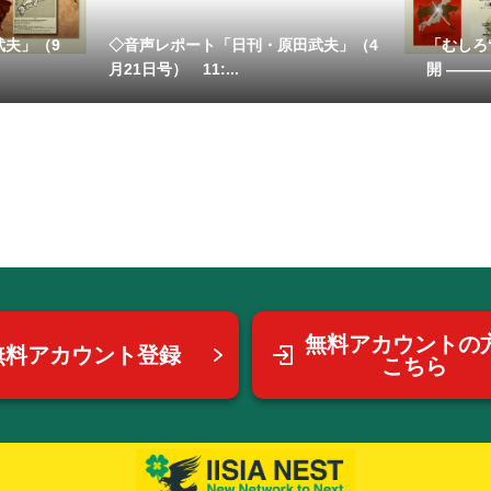
武夫」（9
◇音声レポート「日刊・原田武夫」（4
「むしろ
月21日号） 11:...
開 ―――
無料アカウントの
無料アカウント登録
こちら