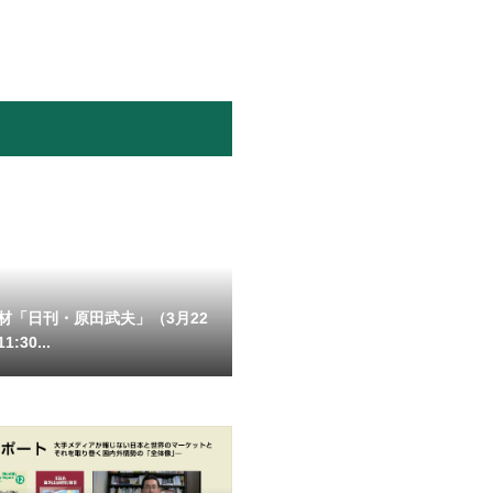
材「日刊・原田武夫」（3月22
:30...