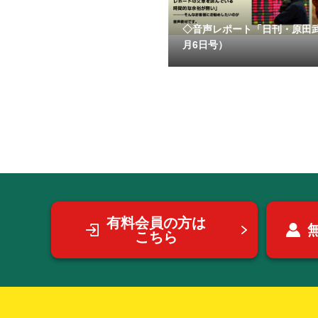
◇音声レポート「日刊・原田
月6日号）
有料会員の方は
こちら