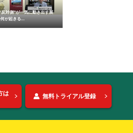
“反対側”が一気に動き出す展
何が起きる...
方は
無料トライアル登録