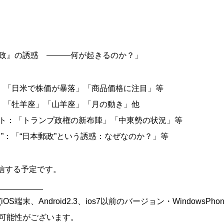
政』の誘惑 ―――何が起きるのか？」
”：「日米で株価が暴落」「商品価格に注目」等
”：「牡羊座」「山羊座」「月の動き」他
ト：「トランプ政権の新布陣」「中東勢の状況」等
”：「“日本郵政”という誘惑：なぜなのか？」等
に配信する予定です。
__________
端末、Android2.3、ios7以前のバージョン・WindowsPho
可能性がございます。