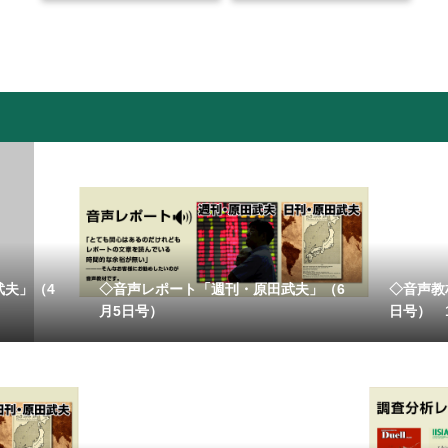
武夫」（4
◇音声レポート「週刊・原田武夫」（6
◇音声教
月5日号）
日号） 11