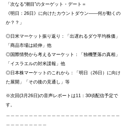
「次なる“潮目”のターゲット・デート＝
《明日：26日》に向けたカウントダウン――何が動くの
か？？」
◎日米マーケット振り返り：「出遅れるダウ平均株価」
「商品市場は続伸」他
◎国際情勢から考えるマーケット：「独機墜落の真相」
「イスラエルの対米諜報」他
◎日本株マーケットのこれから：「明日（26日）に向け
た展開」「その後の見通し」等
※次回(3月26日)の音声レポートは11：30頃配信予定で
す。
＿＿＿＿＿＿＿＿＿＿＿＿＿＿＿＿＿＿＿＿＿＿＿＿＿
＿＿＿＿＿＿＿＿＿