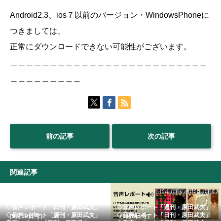
Android2.3、ios７以前のバージョン・WindowsPhoneに
つきましては、
正常にダウンロードできない可能性がございます。
＿＿＿＿＿＿＿＿＿＿＿＿＿＿＿＿＿＿＿＿＿＿＿＿＿
＿＿＿＿＿＿＿＿＿
前の記事
次の記事
関連記事
◇音声レポート「日刊・原田武夫」
◇音声レポート「週刊・原田武夫」
◇音声レポート「週刊・原田武夫」
◇音声レポート「日刊・原田武夫」
（9月10日号） ...
（1月8日号）