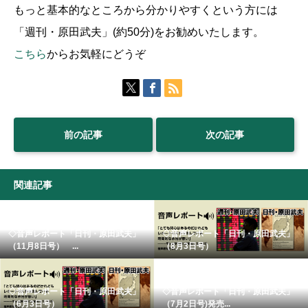
もっと基本的なところから分かりやすくという方には
「週刊・原田武夫」(約50分)をお勧めいたします。
こちら
からお気軽にどうぞ
前の記事
次の記事
関連記事
◇音声レポート「日刊・原田武夫」
◇音声レポート「日刊・原田武夫」
（11月8日号） ...
（8月3日号）
◇音声レポート「日刊・原田武夫」
◇音声レポート「日刊・原田武夫」
（6月3日号）
（7月2日号)発売...