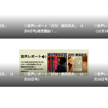
武夫」
◇音声レポート「日刊・原田武夫」（4
◇音声レ
月8日号)発売開始！...
（12月18
武夫」（2
◇音声レポート「日刊・原田武夫」（1
◇音声レ
月20日号）
月18日号）